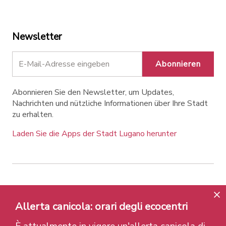
Newsletter
Abonnieren
Abonnieren Sie den Newsletter, um Updates,
Nachrichten und nützliche Informationen über Ihre Stadt
zu erhalten.
Laden Sie die Apps der Stadt Lugano herunter
Contatti
Links
Rechtlicher Hinweis
Datenschutzrichtlinie
Labels und Auszeichnungen
Allerta canicola: orari degli ecocentri
Credits