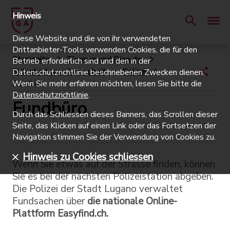
Hinweis
Diese Website und die von ihr verwendeten
Drittanbieter-Tools verwenden Cookies, die für den
Startseite
Themen und Dienste
Betrieb erforderlich sind und den in der
Sicherheit und Gesundheit
Polizei
Datenschutzrichtlinie beschriebenen Zwecken dienen.
Wenn Sie mehr erfahren möchten, lesen Sie bitte die
Fundbüro
Datenschutzrichtlinie
.
Fundbüro
Durch das Schliessen dieses Banners, das Scrollen dieser
Seite, das Klicken auf einen Link oder das Fortsetzen der
Navigation stimmen Sie der Verwendung von Cookies zu.
Hinweis zu Cookies schliessen
Wenn Sie etwas auf der Strasse finden, können
Sie es bei der nächsten Polizeistation abgeben.
Die Polizei der Stadt Lugano verwaltet
Fundsachen über
die nationale Online-
Plattform Easyfind.ch.