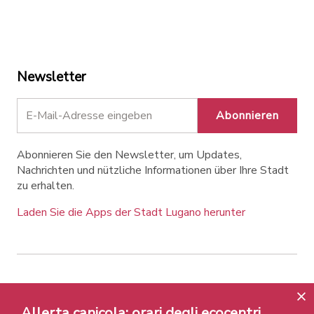
Newsletter
Abonnieren
Abonnieren Sie den Newsletter, um Updates,
Nachrichten und nützliche Informationen über Ihre Stadt
zu erhalten.
Laden Sie die Apps der Stadt Lugano herunter
Contatti
Links
Rechtlicher Hinweis
Datenschutzrichtlinie
Labels und Auszeichnungen
Allerta canicola: orari degli ecocentri