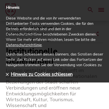
Hinweis
Diese Website und die von ihr verwendeten
Drittanbieter-Tools verwenden Cookies, die für den
Startseite
Meine Stadt
Betrieb erforderlich sind und den in der
Identität und Geschichte
Datenschutzrichtlinie beschriebenen Zwecken dienen.
Wenn Sie mehr erfahren möchten, lesen Sie bitte die
Institutionelle Beziehungen
Datenschutzrichtlinie
.
Institutionelle
Durch das Schliessen dieses Banners, das Scrollen dieser
Beziehungen
Seite, das Klicken auf einen Link oder das Fortsetzen der
Navigation stimmen Sie der Verwendung von Cookies zu.
Lugano gestaltet seine Zukunft im
Hinweis zu Cookies schliessen
Dialog mit der Welt. Die internationalen
Beziehungen der Stadt schaffen
Verbindungen und eröffnen neue
Entwicklungsmöglichkeiten für
Wirtschaft, Kultur, Tourismus,
Wissenschaft und