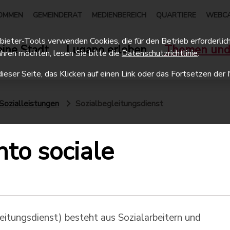
OMMEN
GEMEINDERAT
MEDIENBEREICH
QUARTIERE
WEBC
eter-Tools verwenden Cookies, die für den Betrieb erforderlich 
ine Stadt
Lugano erleben
Themen und
hren möchten, lesen Sie bitte die
Datenschutzrichtlinie
.
dieser Seite, das Klicken auf einen Link oder das Fortsetzen d
Sozialleistungen
Sozialbegleitungsdienst
o sociale
itungsdienst) besteht aus Sozialarbeitern und