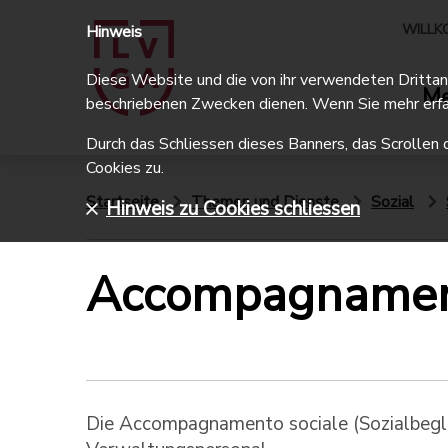
WILLK
Hinweis
Diese Website und die von ihr verwendeten Drittanbi
Me
beschriebenen Zwecken dienen. Wenn Sie mehr erfa
Durch das Schliessen dieses Banners, das Scrollen 
Cookies zu.
Startseite
Themen und Dienste
Sozial
Hinweis zu Cookies schliessen
Accompagnament
Die Accompagnamento sociale (Sozialbegle