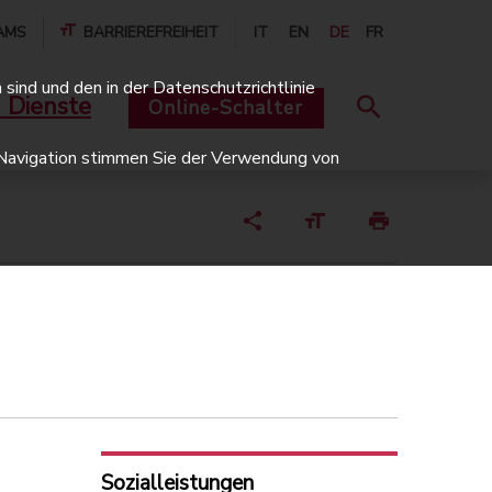
AMS
BARRIEREFREIHEIT
IT
EN
DE
FR
sind und den in der Datenschutzrichtlinie
 Dienste
Online-Schalter
er Navigation stimmen Sie der Verwendung von
Sozialleistungen