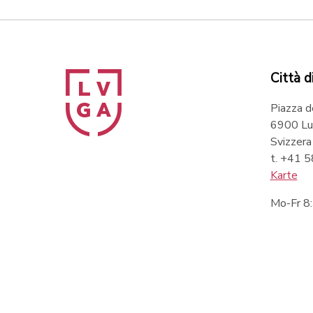
Città d
Piazza d
6900 Lu
Svizzera
t. +41 
Karte
Mo-Fr 8