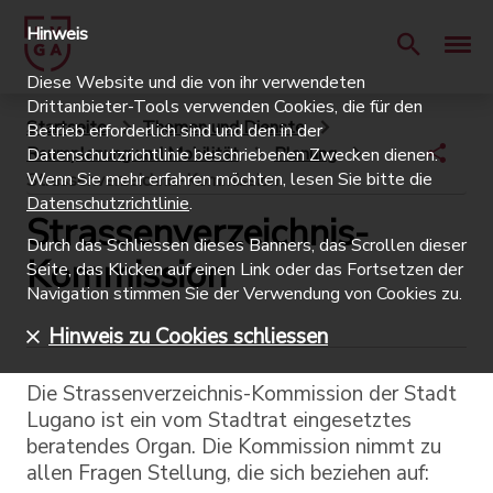
Hinweis
Diese Website und die von ihr verwendeten
Drittanbieter-Tools verwenden Cookies, die für den
Startseite
Themen und Dienste
Betrieb erforderlich sind und den in der
Raumplanung und Mobilität
Planung
Datenschutzrichtlinie beschriebenen Zwecken dienen.
Wenn Sie mehr erfahren möchten, lesen Sie bitte die
Strassenverzeichnis-Kommission
Datenschutzrichtlinie
.
Strassenverzeichnis-
Durch das Schliessen dieses Banners, das Scrollen dieser
Kommission
Seite, das Klicken auf einen Link oder das Fortsetzen der
Navigation stimmen Sie der Verwendung von Cookies zu.
Hinweis zu Cookies schliessen
Die Strassenverzeichnis-Kommission der Stadt
Lugano ist ein vom Stadtrat eingesetztes
beratendes Organ. Die Kommission nimmt zu
allen Fragen Stellung, die sich beziehen auf: