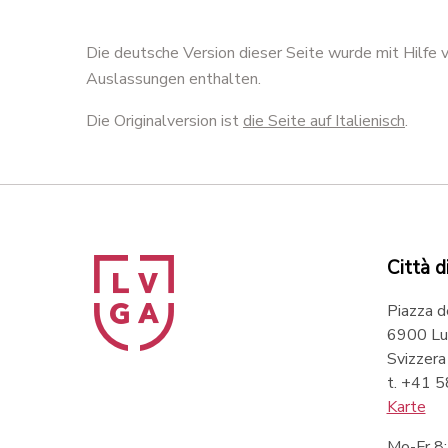
pazio
Inaugurazione spazio
Inaugur
o
pubblico Sonvico
pubbli
Die deutsche Version dieser Seite wurde mit Hilfe
Auslassungen enthalten.
Die Originalversion ist
die Seite auf Italienisch
.
Città d
Piazza d
6900 Lu
Svizzera
t. +41 
Karte
Mo-Fr 8