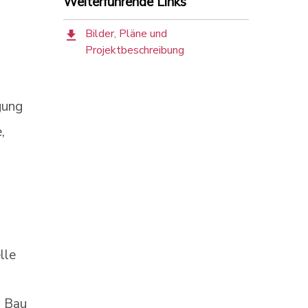
Weiterführende Links
Bilder, Pläne und
Projektbeschreibung
gung
,
lle
n Bau