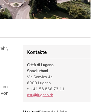
ehr,
Kontakte
Città di Lugano
Spazi urbani
Via Sonvico 4a
6900 Lugano
g im
t. +41 58 866 73 11
 von
dsu@lugano.ch