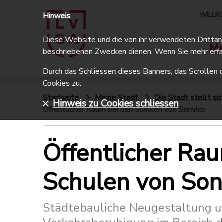
WILLK
Hinweis
Diese Website und die von ihr verwendeten Drittanbi
Me
beschriebenen Zwecken dienen. Wenn Sie mehr erfa
Durch das Schliessen dieses Banners, das Scrollen 
Cookies zu.
Startseite
Meine Stadt
Die Stadt stellt sic
Hinweis zu Cookies schliessen
Öffentlicher Raum bei den Schulen von Sonvico
Öffentlicher Ra
Schulen von Son
Städtebauliche Neugestaltung 