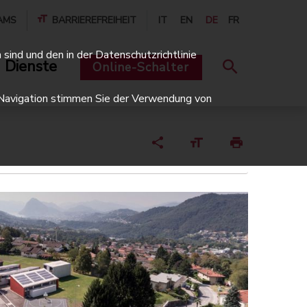
AMS
BARRIEREFREIHEIT
IT
EN
DE
FR
sind und den in der Datenschutzrichtlinie
 Dienste
Online-Schalter
er Navigation stimmen Sie der Verwendung von