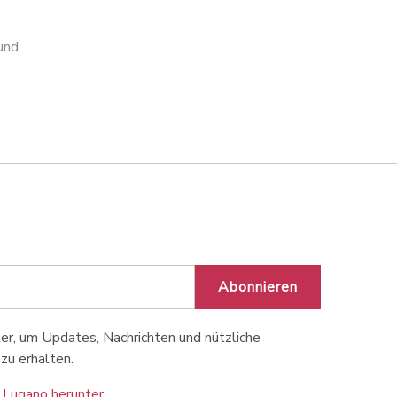
Inaugurazione spazio
Inaugurazione spazio
pubblico Sonvico
pubblico Sonvico
und
Abonnieren
r, um Updates, Nachrichten und nützliche
zu erhalten.
 Lugano herunter