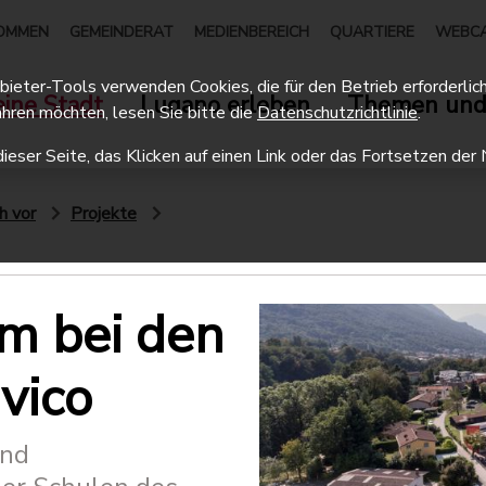
OMMEN
GEMEINDERAT
MEDIENBEREICH
QUARTIERE
WEBC
eter-Tools verwenden Cookies, die für den Betrieb erforderlich 
ine Stadt
Lugano erleben
Themen und
hren möchten, lesen Sie bitte die
Datenschutzrichtlinie
.
dieser Seite, das Klicken auf einen Link oder das Fortsetzen d
h vor
Projekte
um bei den
vico
und