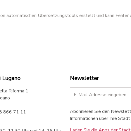
azione spazio
Inaugurazione spazio
co Sonvico
pubblico Sonvico
 von automatischen Übersetzungstools erstellt und kann Fehler 
i Lugano
Newsletter
ella Riforma 1
gano
Abonnieren Sie den Newslette
58 866 71 11
Informationen über Ihre Stadt 
Laden Sie die Apps der Stadt
:30–11:30 Uhr und 14–16 Uhr