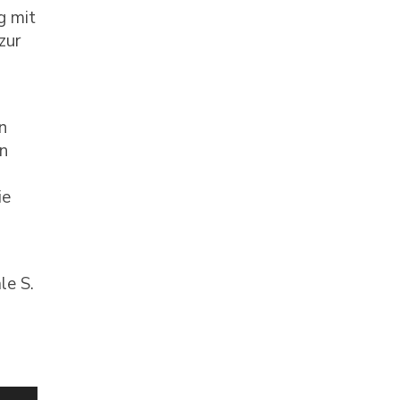
g mit
zur
n
en
ie
le S.