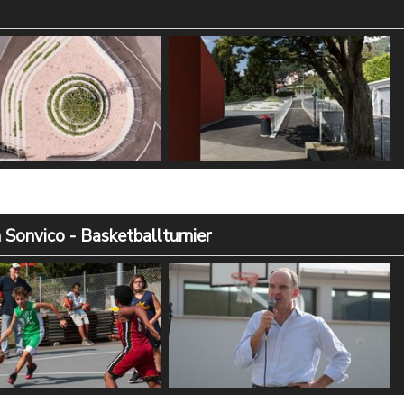
aerea - @ Alberto
Rampa - @ Alberto
a
Canepa
 Sonvico - Basketballturnier