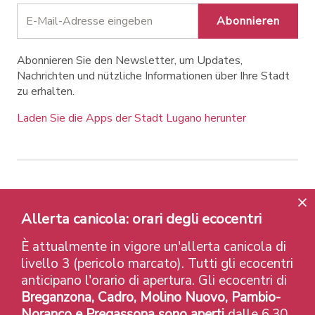
Abonnieren
Abonnieren Sie den Newsletter, um Updates,
Nachrichten und nützliche Informationen über Ihre Stadt
zu erhalten.
Laden Sie die Apps der Stadt Lugano herunter
Contatti
Links
Rechtlicher Hinweis
Datenschutzrichtlinie
Labels und Auszeichnungen
Allerta canicola: orari degli ecocentri
Credits
È attualmente in vigore un'allerta canicola di
© 2026 Città di Lugano
livello 3 (pericolo marcato). Tutti gli ecocentri
anticipano l'orario di apertura. Gli ecocentri di
Breganzona, Cadro, Molino Nuovo, Pambio-
Noranco e Pregassona sono aperti
dalle 6.30