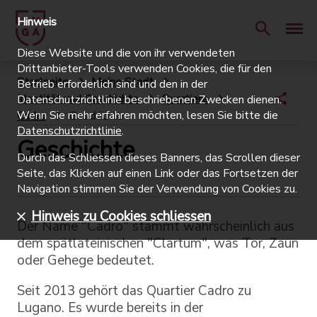
Hinweis
Diese Website und die von ihr verwendeten
Drittanbieter-Tools verwenden Cookies, die für den
Startseite
Meine Stadt
Betrieb erforderlich sind und den in der
Identität und Geschichte
Quartiere
Datenschutzrichtlinie beschriebenen Zwecken dienen.
Wenn Sie mehr erfahren möchten, lesen Sie bitte die
Cadro
Geschichte
Datenschutzrichtlinie
.
Geschichte
Durch das Schliessen dieses Banners, das Scrollen dieser
Seite, das Klicken auf einen Link oder das Fortsetzen der
Navigation stimmen Sie der Verwendung von Cookies zu.
Hinweis zu Cookies schliessen
Der Name "Cadro" stammt wahrscheinlich aus
dem spätlateinischen "Clartum", was Tor, Zaun
oder Gehege bedeutet.
Seit 2013 gehört das Quartier Cadro zu
Lugano. Es wurde bereits in der