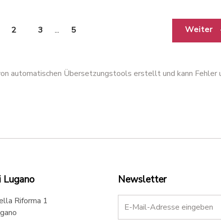
Weiter
2
3
...
5
 von automatischen Übersetzungstools erstellt und kann Fehler 
i Lugano
Newsletter
ella Riforma 1
gano