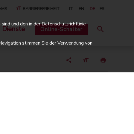
AMS
BARRIEREFREIHEIT
IT
EN
DE
FR
sind und den in der Datenschutzrichtlinie
 Dienste
Online-Schalter
er Navigation stimmen Sie der Verwendung von