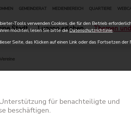
OMMEN
GEMEINDERAT
MEDIENBEREICH
QUARTIERE
WEBC
eter-Tools verwenden Cookies, die für den Betrieb erforderlich 
ine Stadt
Lugano erleben
Themen und
hren möchten, lesen Sie bitte die
Datenschutzrichtlinie
.
dieser Seite, das Klicken auf einen Link oder das Fortsetzen d
Vereine
r Unterstützung für benachteiligte und
e beschäftigen.