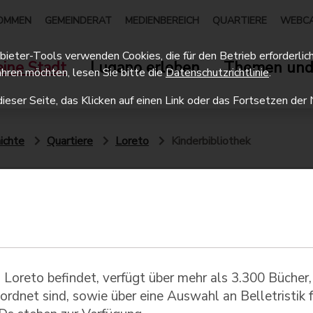
OMMEN
GEMEINDERAT
MEDIENBEREICH
QUARTIERE
WEBC
eter-Tools verwenden Cookies, die für den Betrieb erforderlich 
ine Stadt
Lugano erleben
Themen und
hren möchten, lesen Sie bitte die
Datenschutzrichtlinie
.
dieser Seite, das Klicken auf einen Link oder das Fortsetzen d
ichte
Quartiere
Loreto
Kinderbibliothek
n Loreto befindet, verfügt über mehr als 3.300 Bücher,
rdnet sind, sowie über eine Auswahl an Belletristik f