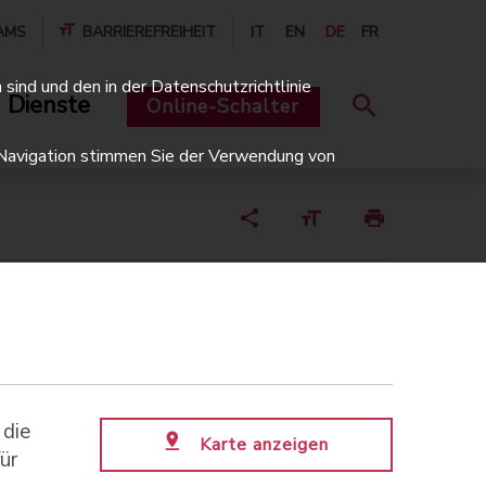
AMS
BARRIEREFREIHEIT
IT
EN
DE
FR
sind und den in der Datenschutzrichtlinie
 Dienste
Online-Schalter
er Navigation stimmen Sie der Verwendung von
 die
Karte anzeigen
ür