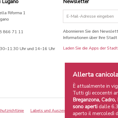
i Lugano
Newsletter
ella Riforma 1
gano
Abonnieren Sie den Newslette
58 866 71 11
Informationen über Ihre Stadt 
Laden Sie die Apps der Stadt
:30–11:30 Uhr und 14–16 Uhr
Allerta canicola
È attualmente in vigo
Tutti gli ecocentri an
Breganzona, Cadro,
sono aperti
dalle 6.3
utzrichtlinie
Labels und Auszeichnungen
Credits
aperto il mercoledì d