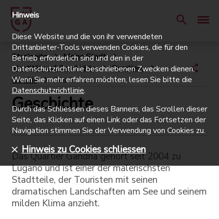
Hinweis
Diese Website und die von ihr verwendeten
Drittanbieter-Tools verwenden Cookies, die für den
Startseite
Meine Stadt
Betrieb erforderlich sind und den in der
Identität und Geschichte
Quartiere
Datenschutzrichtlinie beschriebenen Zwecken dienen.
Wenn Sie mehr erfahren möchten, lesen Sie bitte die
Gandria
Geschichte
Datenschutzrichtlinie
.
Geschichte
Durch das Schliessen dieses Banners, das Scrollen dieser
Seite, das Klicken auf einen Link oder das Fortsetzen der
Navigation stimmen Sie der Verwendung von Cookies zu.
Hinweis zu Cookies schliessen
Das Quartier Gandria gehört seit 2004 zu
Lugano und ist einer der malerischsten
Stadtteile, der Touristen mit seinen
dramatischen Landschaften am See und seinem
milden Klima anzieht.