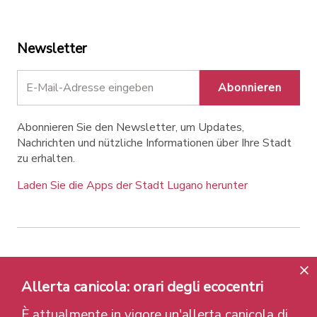
Newsletter
Abonnieren
Abonnieren Sie den Newsletter, um Updates,
Nachrichten und nützliche Informationen über Ihre Stadt
zu erhalten.
Laden Sie die Apps der Stadt Lugano herunter
Contatti
Links
Rechtlicher Hinweis
Datenschutzrichtlinie
Labels und Auszeichnungen
Allerta canicola: orari degli ecocentri
Credits
È attualmente in vigore un'allerta canicola di