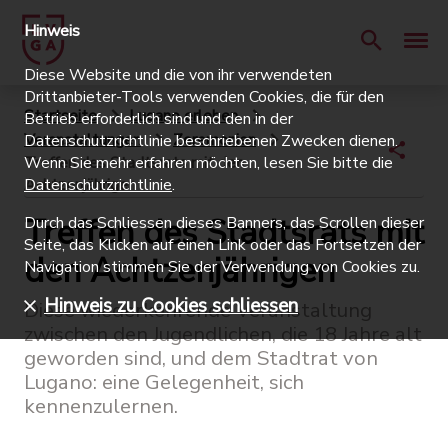
Hinweis
Diese Website und die von ihr verwendeten
Drittanbieter-Tools verwenden Cookies, die für den
Startseite
Lugano erleben
Betrieb erforderlich sind und den in der
Veranstaltungen
Zeremonien
Datenschutzrichtlinie beschriebenen Zwecken dienen.
Treffen des Stadtsrats mit den
Wenn Sie mehr erfahren möchten, lesen Sie bitte die
Achtzenjährigen
Datenschutzrichtlinie
.
Treffen des Stadtsrats mit
Durch das Schliessen dieses Banners, das Scrollen dieser
Seite, das Klicken auf einen Link oder das Fortsetzen der
den Achtzenjährigen
Navigation stimmen Sie der Verwendung von Cookies zu.
Hinweis zu Cookies schliessen
Diese wiederkehrende Veranstaltung
zwischen den Jugendlichen, die 18 Jahre alt
geworden sind, und dem Stadtrat von
Lugano: eine Gelegenheit, sich
kennenzulernen.