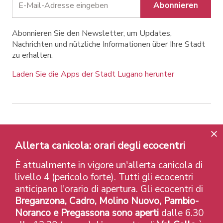
Abonnieren
Abonnieren Sie den Newsletter, um Updates,
Nachrichten und nützliche Informationen über Ihre Stadt
zu erhalten.
Laden Sie die Apps der Stadt Lugano herunter
Contatti
Links
Rechtlicher Hinweis
Datenschutzrichtlinie
Labels und Auszeichnungen
Allerta canicola: orari degli ecocentri
Credits
È attualmente in vigore un'allerta canicola di
© 2026 Città di Lugano
livello 4 (pericolo forte). Tutti gli ecocentri
anticipano l'orario di apertura. Gli ecocentri di
Breganzona, Cadro, Molino Nuovo, Pambio-
Noranco e Pregassona sono aperti
dalle 6.30