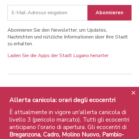
Abonnieren
Abonnieren Sie den Newsletter, um Updates,
Nachrichten und nützliche Informationen über Ihre Stadt
zu erhalten.
Laden Sie die Apps der Stadt Lugano herunter
Contatti
Links
Rechtlicher Hinweis
Allerta canicola: orari degli ecocentri
Datenschutzrichtlinie
Labels und Auszeichnungen
Credits
È attualmente in vigore un'allerta canicola di
© 2026 Città di Lugano
livello 3 (pericolo marcato). Tutti gli ecocentri
anticipano l'orario di apertura. Gli ecocentri di
Breganzona, Cadro, Molino Nuovo, Pambio-