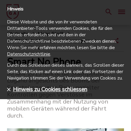
Hinweis
Diese Website und die von ihr verwendeten
Drittanbieter-Tools verwenden Cookies, die für den
Startseite
Meine Stadt
Betrieb erforderlich sind und den in der
Die Stadt stellt sich vor
Kampagnen
Datenschutzrichtlinie beschriebenen Zwecken dienen.
Wenn Sie mehr erfahren möchten, lesen Sie bitte die
Smart No Phone
Datenschutzrichtlinie
.
Smart No Phone
Durch das Schliessen dieses Banners, das Scrollen dieser
Seite, das Klicken auf einen Link oder das Fortsetzen der
Im Jahr 2013 führte die Stadtpolizei
Navigation stimmen Sie der Verwendung von Cookies zu.
Lugano angesichts des Booms der
Smartphones eine Reihe gezielter
Hinweis zu Cookies schliessen
Kontrollen gegen Verstösse im
Zusammenhang mit der Nutzung von
mobilen Geräten während der Fahrt
durch.