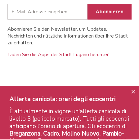
Abonnieren
Abonnieren Sie den Newsletter, um Updates,
Nachrichten und nützliche Informationen über Ihre Stadt
zu erhalten.
Laden Sie die Apps der Stadt Lugano herunter
Contatti
Links
Rechtlicher Hinweis
Datenschutzrichtlinie
Labels und Auszeichnungen
Allerta canicola: orari degli ecocentri
Credits
È attualmente in vigore un'allerta canicola di
© 2026 Città di Lugano
livello 3 (pericolo marcato). Tutti gli ecocentri
anticipano l'orario di apertura. Gli ecocentri di
Breganzona, Cadro, Molino Nuovo, Pambio-