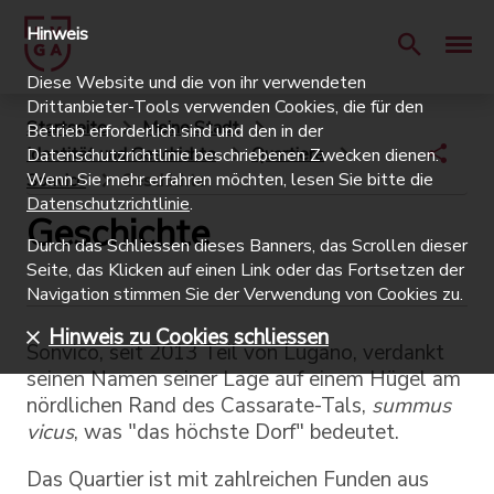
Hinweis
Diese Website und die von ihr verwendeten
Drittanbieter-Tools verwenden Cookies, die für den
Startseite
Meine Stadt
Betrieb erforderlich sind und den in der
Identität und Geschichte
Quartiere
Datenschutzrichtlinie beschriebenen Zwecken dienen.
Wenn Sie mehr erfahren möchten, lesen Sie bitte die
Sonvico
Geschichte
Datenschutzrichtlinie
.
Geschichte
Durch das Schliessen dieses Banners, das Scrollen dieser
Seite, das Klicken auf einen Link oder das Fortsetzen der
Navigation stimmen Sie der Verwendung von Cookies zu.
Hinweis zu Cookies schliessen
Sonvico, seit 2013 Teil von Lugano, verdankt
seinen Namen seiner Lage auf einem Hügel am
nördlichen Rand des Cassarate-Tals,
summus
vicus
, was "das höchste Dorf" bedeutet.
Das Quartier ist mit zahlreichen Funden aus