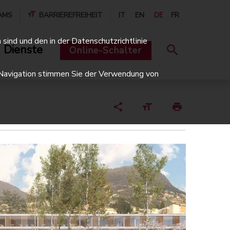
AMS
BARRIEREFREIHEIT
IT
EN
DE
FR
sind und den in der Datenschutzrichtlinie
 Dienste
Online-Schalter
er Navigation stimmen Sie der Verwendung von