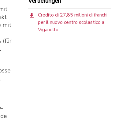
Vertiefungen
mit
Credito di 27,85 milioni di franchi
ekt
per il nuovo centro scolastico a
) mit
Viganello
 (für
.
rosse
,
O-
rde