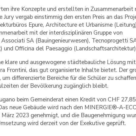
rten ihre Konzepte und erstellten in Zusammenarbeit 
Die Jury vergab einstimmig den ersten Preis an das Proj
turbüros Epure, Architecture et Urbanisme (Leitung
mmenarbeit mit der interdisziplinären Gruppe von
Associati SA (Bauingenieurwesen), Tecnoprogetti SA
 und Officina del Paesaggio (Landschaftsarchitektur)
ne klare und ausgewogene städtebauliche Lösung mit
 Frontini, das gut organisierte Inhalte bietet. Der g
, um differenzierte Bereiche für die Schüler zu schaffen
ulzeiten der Bevölkerung zugänglich bleibt.
 Lugano beim Gemeinderat einen Kredit von CHF 27,85
s. Das neue Gebäude wird nach den MINERGIE®-A-EC
de März 2023 genehmigt, und die Baugenehmigung wu
 Umsetzung wird derzeit von der Exekutive geprüft.