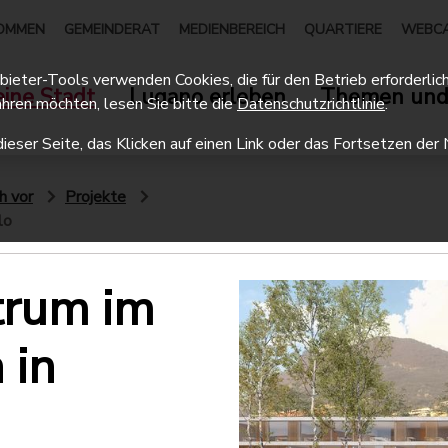
OMMEN
GEMEINDERAT
MEDIENBEREICH
QUARTIERE
WEBC
eter-Tools verwenden Cookies, die für den Betrieb erforderlich 
ine Stadt
Lugano erleben
Themen und
hren möchten, lesen Sie bitte die
Datenschutzrichtlinie
.
dieser Seite, das Klicken auf einen Link oder das Fortsetzen d
h vor
Projekte
lo
trum im
 in