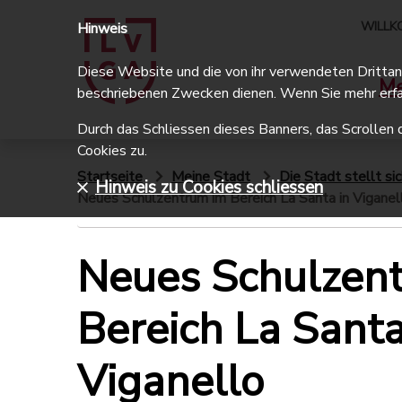
WILLK
Hinweis
Diese Website und die von ihr verwendeten Drittanbi
Me
beschriebenen Zwecken dienen. Wenn Sie mehr erfa
Durch das Schliessen dieses Banners, das Scrollen 
Cookies zu.
Startseite
Meine Stadt
Die Stadt stellt sic
Hinweis zu Cookies schliessen
Neues Schulzentrum im Bereich La Santa in Viganel
Neues Schulzen
Bereich La Santa
Viganello