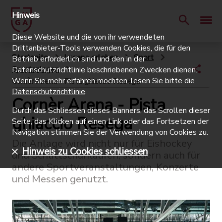
Hinweis
Diese Website und die von ihr verwendeten
Drittanbieter-Tools verwenden Cookies, die für den
Startseite
Lugano erleben
Sport
Betrieb erforderlich sind und den in der
Sportanlagen
Datenschutzrichtlinie beschriebenen Zwecken dienen.
Wenn Sie mehr erfahren möchten, lesen Sie bitte die
Cornèr Arena - Pista ghiaccio Resega
Datenschutzrichtlinie
.
Cornèr Arena - Pista
Durch das Schliessen dieses Banners, das Scrollen dieser
ghiaccio Resega
Seite, das Klicken auf einen Link oder das Fortsetzen der
Navigation stimmen Sie der Verwendung von Cookies zu.
Die Anlage wird nicht nur für Eishockey
Hinweis zu Cookies schliessen
und Schlittschuhlaufen, sondern auch für
andere Sportveranstaltungen, Konzerte
und Messen genutzt.