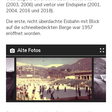
(2003, 2006) und verlor vier Endspiele (2001,
2004, 2016 und 2018).
Die erste, nicht überdachte Eisbahn mit Blick
auf die schneebedeckten Berge war 1957
eröffnet worden.
Alte Fotos
La vecchia pista della Resega
La vecc