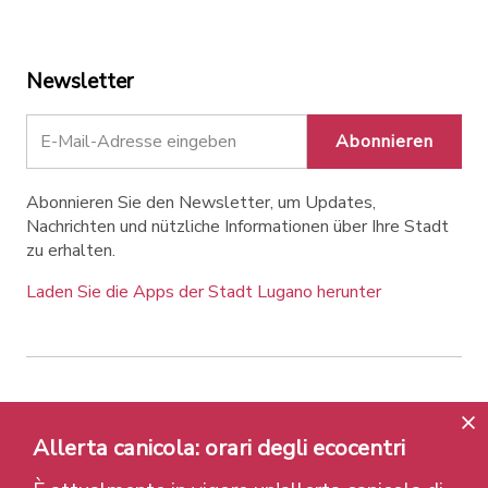
Newsletter
Abonnieren
Abonnieren Sie den Newsletter, um Updates,
Nachrichten und nützliche Informationen über Ihre Stadt
zu erhalten.
Laden Sie die Apps der Stadt Lugano herunter
Contatti
Links
Rechtlicher Hinweis
Datenschutzrichtlinie
Labels und Auszeichnungen
Allerta canicola: orari degli ecocentri
Credits