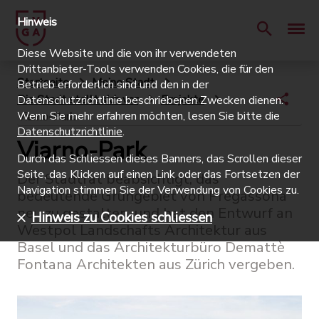
Hinweis
Diese Website und die von ihr verwendeten
Drittanbieter-Tools verwenden Cookies, die für den
Startseite
Meine Stadt
Betrieb erforderlich sind und den in der
Die Stadt stellt sich vor
Projekte
Datenschutzrichtlinie beschriebenen Zwecken dienen.
Wenn Sie mehr erfahren möchten, lesen Sie bitte die
Viarno-Park
Datenschutzrichtlinie
.
Viarno-Park
Durch das Schliessen dieses Banners, das Scrollen dieser
Seite, das Klicken auf einen Link oder das Fortsetzen der
Der Stadtrat beabsichtigt, das
Navigation stimmen Sie der Verwendung von Cookies zu.
bedeutende Grüngebiet von Pregassona
neu zu gestalten, und hat den Entwurf an
Hinweis zu Cookies schliessen
Westpol Landschafts Architektur aus
Basel und das Architekturbüro Demattè
Fontana Architekten aus Zürich vergeben.