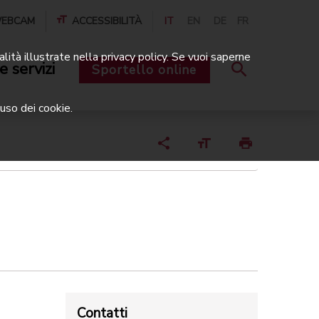
EBCAM
ACCESSIBILITÀ
IT
EN
DE
FR
alità illustrate nella privacy policy. Se vuoi saperne
e servizi
Sportello online
uso dei cookie.
Contatti