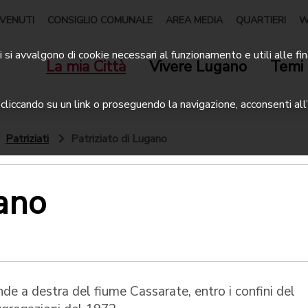
VENUTI
CONSIGLIO COMUNALE
AREA MEDIA
QUARTIERI
W
 si avvalgono di cookie necessari al funzionamento e utili alle fin
La mia Città
Vivere Lugano
Temi 
liccando su un link o proseguendo la navigazione, acconsenti all’
Patriziati
Patriziato di Lugano
gano
ende a destra del fiume Cassarate, entro i confini del