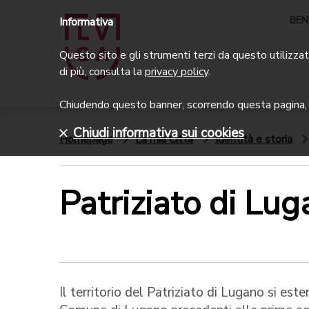
BEN
Informativa
Questo sito e gli strumenti terzi da questo utilizzati
di più, consulta la
privacy policy
.
Chiudendo questo banner, scorrendo questa pagina, c
Chiudi informativa sui cookies
Homepage
La mia Città
Identità e storia
Patriziato di Lu
Il territorio del Patriziato di Lugano si est