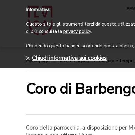
BEN
Informativa
Questo sito e gli strumenti terzi da questo utilizzati
di più, consulta la
privacy policy
.
Chiudendo questo banner, scorrendo questa pagina, c
Chiudi informativa sui cookies
Homepage
Vivere Lugano
Cultura e tempo 
Coro di Barbeng
Coro della parrocchia, a disposizione 