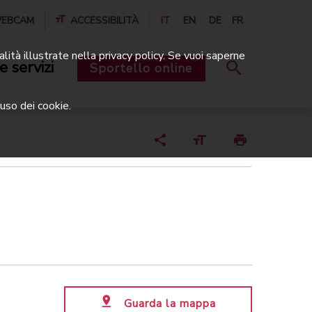
EBCAM
ACCESSIBILITÀ
IT
EN
DE
FR
alità illustrate nella privacy policy. Se vuoi saperne
e servizi
Sportello online
uso dei cookie.
Guarda la mappa