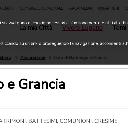
VENUTI
CONSIGLIO COMUNALE
AREA MEDIA
QUARTIERI
W
 si avvalgono di cookie necessari al funzionamento e utili alle fin
La mia Città
Vivere Lugano
Temi 
liccando su un link o proseguendo la navigazione, acconsenti all’
libero
Associazioni
Coro di Barbengo e Grancia
o e Grancia
per MATRIMONI, BATTESIMI, COMUNIONI, CRESIME.