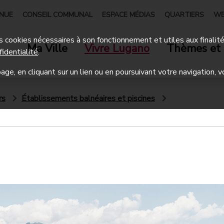
ENUE
CONSEIL COMMUNAL
ESPACE MÉDIAS
QUARTIERS
WE
 des cookies nécessaires à son fonctionnement et utiles aux finalit
Ma Ville
Vivre Lugano
Thèmes et 
fidentialité
.
age, en cliquant sur un lien ou en poursuivant votre navigation, v
rs
Établissements balnéaires et piscines