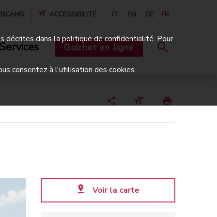
BCAMS
ACCESSIBILITÉ
IT
EN
DE
FR
és décrites dans la politique de confidentialité. Pour
Services
Guichet en ligne
ous consentez à l'utilisation des cookies.
Voir la carte