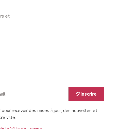
rs et
S'inscrire
 pour recevoir des mises à jour, des nouvelles et
re ville.
de la Ville de Lugano