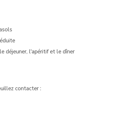
asols
réduite
e déjeuner, l'apéritif et le dîner
uillez contacter :