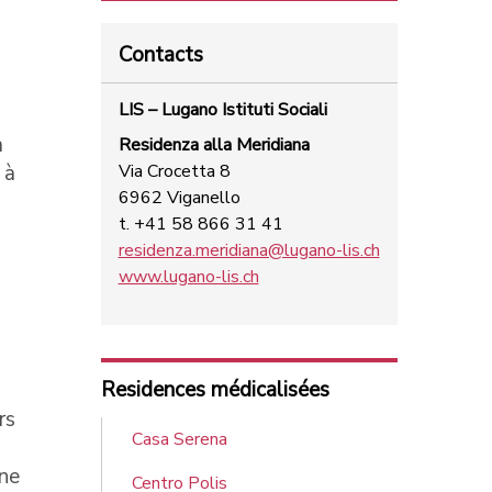
Contacts
LIS – Lugano Istituti Sociali
a
Residenza alla Meridiana
 à
Via Crocetta 8
6962 Viganello
t. +41 58 866 31 41
residenza.meridiana@lugano-lis.ch
www.lugano-lis.ch
Residences médicalisées
rs
Casa Serena
une
Centro Polis