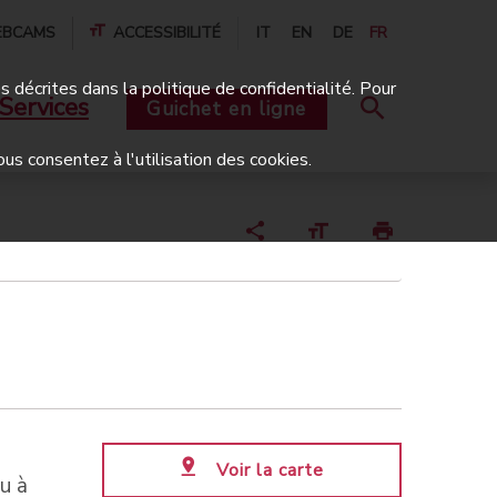
BCAMS
ACCESSIBILITÉ
IT
EN
DE
FR
és décrites dans la politique de confidentialité. Pour
Services
Guichet en ligne
ous consentez à l'utilisation des cookies.
Voir la carte
u à