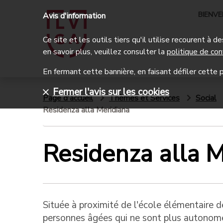
BIENV
Avis d'information
Ce site et les outils tiers qu'il utilise recourent à
en savoir plus, veuillez consulter la
politique de con
En fermant cette bannière, en faisant défiler cette p
Fermer l'avis sur les cookies
Page d'accueil
Thèmes et Services
Social
Residenza alla Meridiana
Residenza alla M
Située à proximité de l'école élémentaire d
personnes âgées qui ne sont plus autonomes