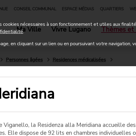
ENUE
CONSEIL COMMUNAL
ESPACE MÉDIAS
QUARTIERS
WE
 des cookies nécessaires à son fonctionnement et utiles aux finalit
Ma Ville
Vivre Lugano
Thèmes et 
fidentialité
.
age, en cliquant sur un lien ou en poursuivant votre navigation, v
Personnes âgées
Residences médicalisées
eridiana
e Viganello, la Residenza alla Meridiana accueille des
. Elle dispose de 92 lits en chambres individuelles o