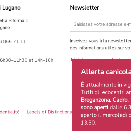
i Lugano
Newsletter
ella Riforma 1
gano
Inscrivez-vous à la newsletter
58 866 71 11
des informations utiles sur vot
Téléchargez les applications 
 8h30–11h30 et 14h–16h
Allerta canicola
È attualmente in vigo
Tutti gli ecocentri an
Breganzona, Cadro,
sono aperti
dalle 6.3
dentialité
Labels et Distinctions
Credits
aperto il mercoledì d
13.30.