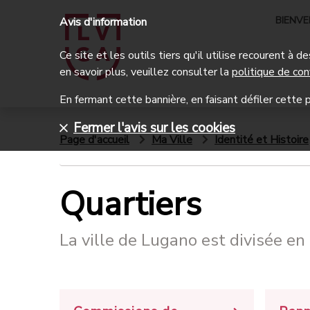
BIENV
Avis d'information
Ce site et les outils tiers qu'il utilise recourent à
en savoir plus, veuillez consulter la
politique de con
En fermant cette bannière, en faisant défiler cette p
Fermer l'avis sur les cookies
Page d'accueil
Ma Ville
Identité et Histoire
Quartiers
La ville de Lugano est divisée en