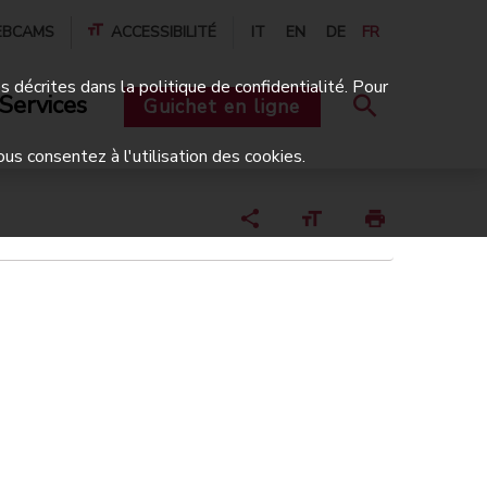
BCAMS
ACCESSIBILITÉ
IT
EN
DE
FR
és décrites dans la politique de confidentialité. Pour
Services
Guichet en ligne
ous consentez à l'utilisation des cookies.