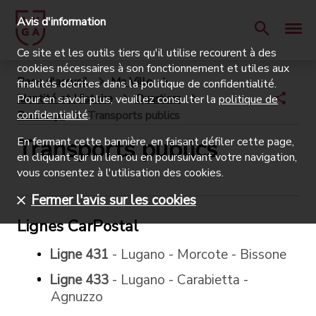
Avis d'information
Ce site et les outils tiers qu'il utilise recourent à des
cookies nécessaires à son fonctionnement et utiles aux
Page d'accueil
Ma Ville
finalités décrites dans la politique de confidentialité.
Identité et Histoire
Quartiers
Pour en savoir plus, veuillez consulter la
politique de
confidentialité
.
Barbengo
Transports publics
Transports publics
En fermant cette bannière, en faisant défiler cette page,
en cliquant sur un lien ou en poursuivant votre navigation,
vous consentez à l'utilisation des cookies.
Fermer l'avis sur les cookies
Lignes CarPostal
Ligne 431
- Lugano - Morcote - Bissone
Ligne 433
- Lugano - Carabietta -
Agnuzzo