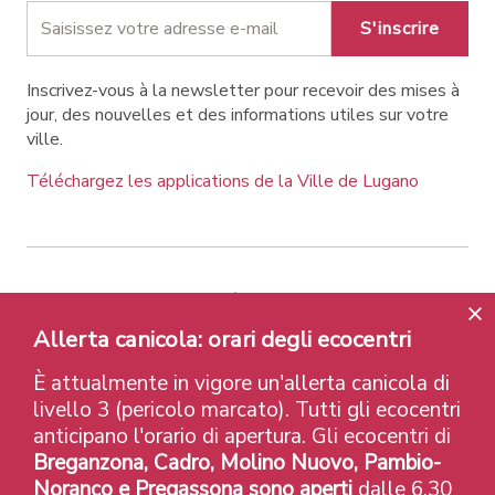
S'inscrire
Inscrivez-vous à la newsletter pour recevoir des mises à
jour, des nouvelles et des informations utiles sur votre
ville.
Téléchargez les applications de la Ville de Lugano
Contatti
Liens
Avis légal
Allerta canicola: orari degli ecocentri
Politique de confidentialité
Labels et Distinctions
Credits
È attualmente in vigore un'allerta canicola di
© 2026 Città di Lugano
livello 3 (pericolo marcato). Tutti gli ecocentri
anticipano l'orario di apertura. Gli ecocentri di
Breganzona, Cadro, Molino Nuovo, Pambio-
Noranco e Pregassona sono aperti
dalle 6.30