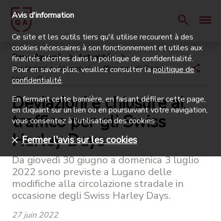
Avis d'information
Ce site et les outils tiers qu'il utilise recourent à des
cookies nécessaires à son fonctionnement et utiles aux
Page d'accueil
Actualités
finalités décrites dans la politique de confidentialité.
Deviazioni e chiusure al traffico per gli Swiss
Pour en savoir plus, veuillez consulter la
politique de
Harley Days
confidentialité
.
Deviazioni e chiusure al
En fermant cette bannière, en faisant défiler cette page,
en cliquant sur un lien ou en poursuivant votre navigation,
traffico per gli Swiss
vous consentez à l'utilisation des cookies.
Harley Days
Fermer l'avis sur les cookies
Da giovedì 30 giugno a domenica 3 luglio
2022 sono previste a Lugano delle
modifiche alla circolazione stradale in
occasione degli Swiss Harley Days.
27 juin 2022