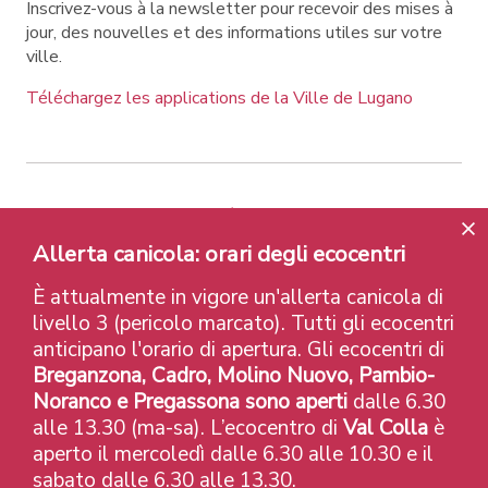
Inscrivez-vous à la newsletter pour recevoir des mises à
jour, des nouvelles et des informations utiles sur votre
ville.
Téléchargez les applications de la Ville de Lugano
Contatti
Liens
Avis légal
Politique de confidentialité
Labels et Distinctions
Allerta canicola: orari degli ecocentri
Credits
È attualmente in vigore un'allerta canicola di
© 2026 Città di Lugano
livello 3 (pericolo marcato). Tutti gli ecocentri
anticipano l'orario di apertura. Gli ecocentri di
Breganzona, Cadro, Molino Nuovo, Pambio-
Noranco e Pregassona sono aperti
dalle 6.30
alle 13.30 (ma-sa). L’ecocentro di
Val Colla
è
aperto il mercoledì dalle 6.30 alle 10.30 e il
sabato dalle 6.30 alle 13.30.