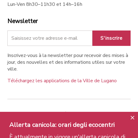
Lun-Ven 8h30–11h30 et 14h–16h
Newsletter
S'inscrire
Inscrivez-vous à la newsletter pour recevoir des mises à
jour, des nouvelles et des informations utiles sur votre
ville.
Téléchargez les applications de la Ville de Lugano
Contatti
Liens
Avis légal
Allerta canicola: orari degli ecocentri
Politique de confidentialité
Labels et Distinctions
Credits
È attualmente in vigore un'allerta canicola di