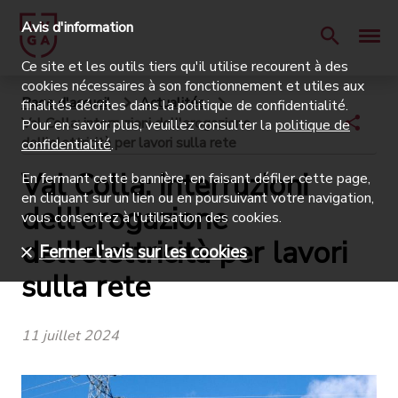
Avis d'information
Ce site et les outils tiers qu'il utilise recourent à des
cookies nécessaires à son fonctionnement et utiles aux
Page d'accueil
Actualités
finalités décrites dans la politique de confidentialité.
Val Colla: interruzioni dell'erogazione
Pour en savoir plus, veuillez consulter la
politique de
dell'elettricità per lavori sulla rete
confidentialité
.
Val Colla: interruzioni
En fermant cette bannière, en faisant défiler cette page,
en cliquant sur un lien ou en poursuivant votre navigation,
dell'erogazione
vous consentez à l'utilisation des cookies.
dell'elettricità per lavori
Fermer l'avis sur les cookies
sulla rete
11 juillet 2024