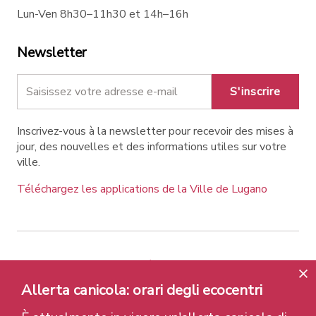
Lun-Ven 8h30–11h30 et 14h–16h
Newsletter
S'inscrire
Inscrivez-vous à la newsletter pour recevoir des mises à
jour, des nouvelles et des informations utiles sur votre
ville.
Téléchargez les applications de la Ville de Lugano
Contatti
Liens
Avis légal
Politique de confidentialité
Labels et Distinctions
Allerta canicola: orari degli ecocentri
Credits