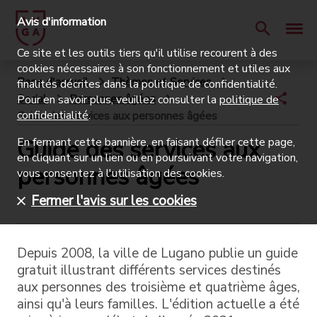
Avis d'information
Ce site et les outils tiers qu'il utilise recourent à des
cookies nécessaires à son fonctionnement et utiles aux
Page d'accueil
Thèmes et Services
finalités décrites dans la politique de confidentialité.
Social
Personnes âgées
Pour en savoir plus, veuillez consulter la
politique de
confidentialité
.
Guide des services aux personnes âgées
Guide des services aux
En fermant cette bannière, en faisant défiler cette page,
en cliquant sur un lien ou en poursuivant votre navigation,
personnes âgées
vous consentez à l'utilisation des cookies.
Fermer l'avis sur les cookies
Depuis 2008, la ville de Lugano publie un guide
gratuit illustrant différents services destinés
aux personnes des troisième et quatrième âges,
ainsi qu'à leurs familles. L'édition actuelle a été