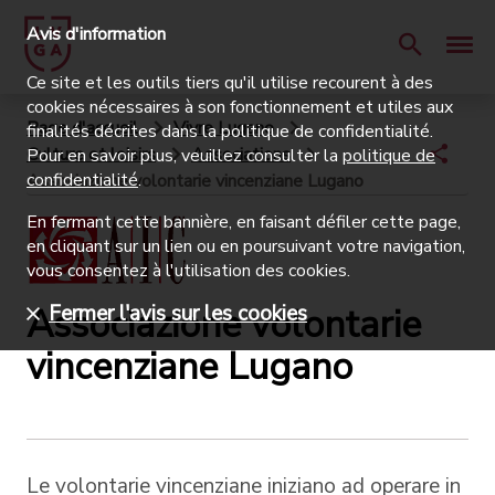
Avis d'information
Ce site et les outils tiers qu'il utilise recourent à des
cookies nécessaires à son fonctionnement et utiles aux
Page d'accueil
Vivre Lugano
finalités décrites dans la politique de confidentialité.
Culture et loisirs
Associations
Pour en savoir plus, veuillez consulter la
politique de
confidentialité
.
Associazione volontarie vincenziane Lugano
En fermant cette bannière, en faisant défiler cette page,
en cliquant sur un lien ou en poursuivant votre navigation,
vous consentez à l'utilisation des cookies.
Associazione volontarie
Fermer l'avis sur les cookies
vincenziane Lugano
Le volontarie vincenziane iniziano ad operare in