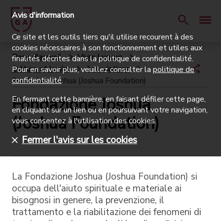
Avis d'information
Ce site et les outils tiers qu'il utilise recourent à des
cookies nécessaires à son fonctionnement et utiles aux
Page d'accueil
Vivre Lugano
finalités décrites dans la politique de confidentialité.
Culture et loisirs
Associations
Pour en savoir plus, veuillez consulter la
politique de
confidentialité
.
Fondazione Joshua (Joshua Foundation)
Fondazione Joshua
En fermant cette bannière, en faisant défiler cette page,
en cliquant sur un lien ou en poursuivant votre navigation,
(Joshua Foundation)
vous consentez à l'utilisation des cookies.
Fermer l'avis sur les cookies
La Fondazione Joshua (Joshua Foundation) si
occupa dell'aiuto spirituale e materiale ai
bisognosi in genere, la prevenzione, il
trattamento e la riabilitazione dei fenomeni di