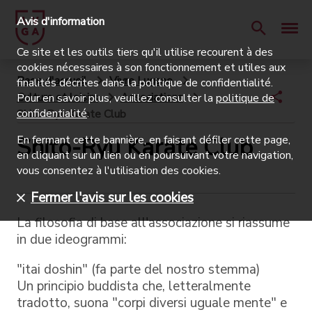
Avis d'information
Ce site et les outils tiers qu'il utilise recourent à des
cookies nécessaires à son fonctionnement et utiles aux
Page d'accueil
Vivre Lugano
finalités décrites dans la politique de confidentialité.
Culture et loisirs
Associations
Pour en savoir plus, veuillez consulter la
politique de
confidentialité
.
Shito-Ryu Karate Club
Shito-Ryu Karate Club
En fermant cette bannière, en faisant défiler cette page,
en cliquant sur un lien ou en poursuivant votre navigation,
vous consentez à l'utilisation des cookies.
Fermer l'avis sur les cookies
La filosofia di base all'associazione si riassume
in due ideogrammi:
"itai doshin" (fa parte del nostro stemma)
Un principio buddista che, letteralmente
tradotto, suona "corpi diversi uguale mente" e