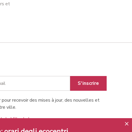
rs et
S'inscrire
 pour recevoir des mises à jour, des nouvelles et
re ville.
de la Ville de Lugano
: orari degli ecocentri