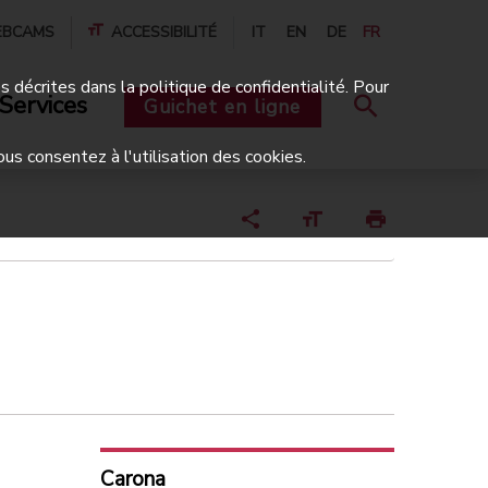
BCAMS
ACCESSIBILITÉ
IT
EN
DE
FR
és décrites dans la politique de confidentialité. Pour
Services
Guichet en ligne
ous consentez à l'utilisation des cookies.
Carona