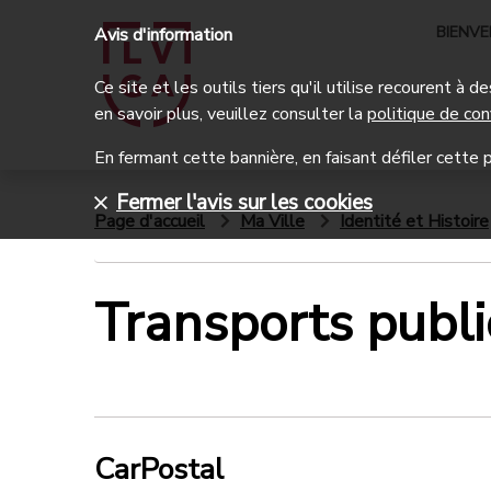
BIENV
Avis d'information
Ce site et les outils tiers qu'il utilise recourent à
en savoir plus, veuillez consulter la
politique de con
En fermant cette bannière, en faisant défiler cette p
Fermer l'avis sur les cookies
Page d'accueil
Ma Ville
Identité et Histoire
Transports publi
CarPostal