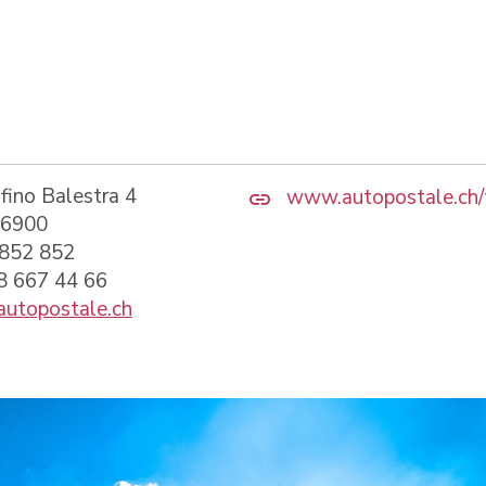
fino Balestra 4
www.autopostale.ch/t
 6900
 852 852
58 667 44 66
autopostale.ch