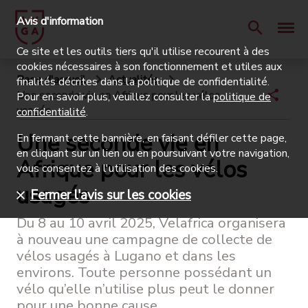
Avis d'information
Ce site et les outils tiers qu'il utilise recourent à des
cookies nécessaires à son fonctionnement et utiles aux
Page d'accueil
Actualités
finalités décrites dans la politique de confidentialité.
Une seconde vie en Afrique pour les vélos
Pour en savoir plus, veuillez consulter la
politique de
usagés
confidentialité
.
Une seconde vie en
En fermant cette bannière, en faisant défiler cette page,
en cliquant sur un lien ou en poursuivant votre navigation,
Afrique pour les vélos
vous consentez à l'utilisation des cookies.
usagés
Fermer l'avis sur les cookies
Du 8 au 10 avril 2025, Velafrica organisera
à nouveau une campagne de collecte de
vélos usagés à Lugano et dans les
environs. Toute personne possédant un
vélo qu’elle n’utilise plus peut le donner
pour une bonne cause.