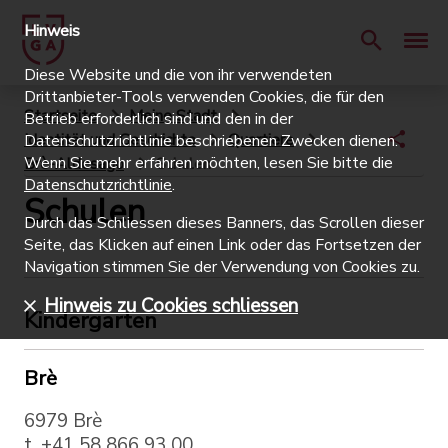
Hinweis
Diese Website und die von ihr verwendeten
Drittanbieter-Tools verwenden Cookies, die für den
Startseite
Meine Stadt
Betrieb erforderlich sind und den in der
Identität und Geschichte
Quartiere
Datenschutzrichtlinie beschriebenen Zwecken dienen.
Wenn Sie mehr erfahren möchten, lesen Sie bitte die
Brè-Aldesago
Schulen
Datenschutzrichtlinie
.
Schulen
Durch das Schliessen dieses Banners, das Scrollen dieser
Seite, das Klicken auf einen Link oder das Fortsetzen der
Navigation stimmen Sie der Verwendung von Cookies zu.
Hinweis zu Cookies schliessen
Kindergarten
Brè
6979 Brè
t. +41 58 866 93 00