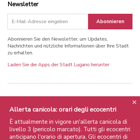
Newsletter
Abonnieren
Abonnieren Sie den Newsletter, um Updates,
Nachrichten und nützliche Informationen über Ihre Stadt
zu erhalten.
Laden Sie die Apps der Stadt Lugano herunter
Contatti
Links
Rechtlicher Hinweis
Datenschutzrichtlinie
Labels und Auszeichnungen
Allerta canicola: orari degli ecocentri
Credits
È attualmente in vigore un'allerta canicola di
© 2026 Città di Lugano
livello 3 (pericolo marcato). Tutti gli ecocentri
anticipano l'orario di apertura. Gli ecocentri di