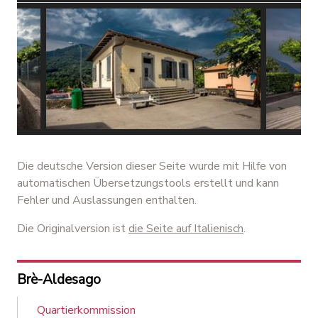
La scuola elementare che
L’asilo 
condivide il sagrato con la chiesa -
delimit
Die deutsche Version dieser Seite wurde mit Hilfe von
@ Alessandro Rabaglio
Rabagli
automatischen Übersetzungstools erstellt und kann
Fehler und Auslassungen enthalten.
Die Originalversion ist
die Seite auf Italienisch
.
Brè-Aldesago
Quartierkommission