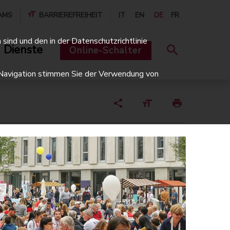
AMS
BARRIEREFREIHEIT
IT
EN
DE
FR
sind und den in der Datenschutzrichtlinie
 Dienste
Online-Schalter
er Navigation stimmen Sie der Verwendung von