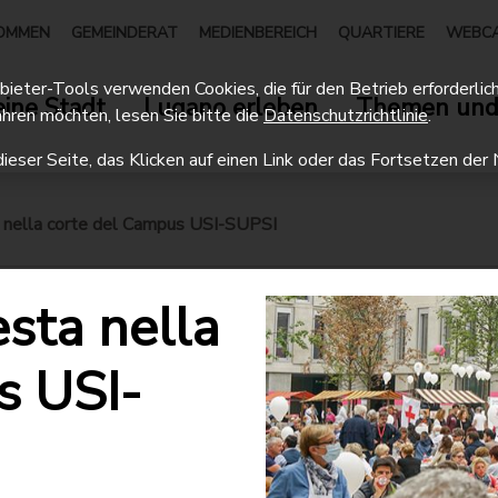
OMMEN
GEMEINDERAT
MEDIENBEREICH
QUARTIERE
WEBC
eter-Tools verwenden Cookies, die für den Betrieb erforderlich 
ine Stadt
Lugano erleben
Themen und
hren möchten, lesen Sie bitte die
Datenschutzrichtlinie
.
dieser Seite, das Klicken auf einen Link oder das Fortsetzen d
ta nella corte del Campus USI-SUPSI
esta nella
s USI-