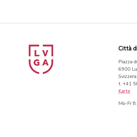
Città d
Piazza d
6900 Lu
Svizzera
t. +41 
Karte
Mo-Fr 8