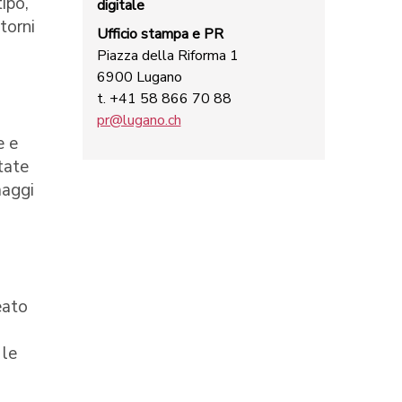
tipo,
digitale
ntorni
Ufficio stampa e PR
Piazza della Riforma 1
6900 Lugano
t. +41 58 866 70 88
pr@lugano.ch
e e
tate
maggi
eato
 le