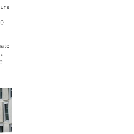
 una
00
iato
la
e