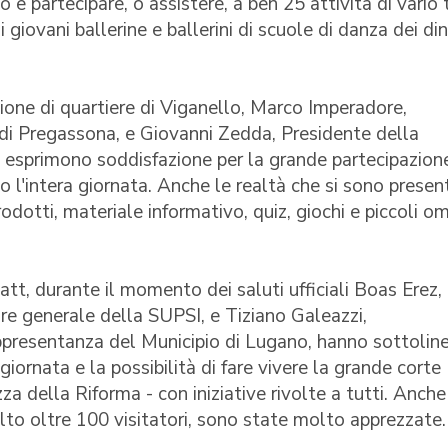
 e partecipare, o assistere, a ben 25 attività di vario 
i giovani ballerine e ballerini di scuole di danza dei di
ne di quartiere di Viganello, Marco Imperadore,
di Pregassona, e Giovanni Zedda, Presidente della
 esprimono soddisfazione per la grande partecipazion
o l'intera giornata. Anche le realtà che si sono presen
odotti, materiale informativo, quiz, giochi e piccoli o
, durante il momento dei saluti ufficiali Boas Erez,
re generale della SUPSI, e Tiziano Galeazzi,
ppresentanza del Municipio di Lugano, hanno sottolin
 giornata e la possibilità di fare vivere la grande corte
 della Riforma - con iniziative rivolte a tutti. Anche
to oltre 100 visitatori, sono state molto apprezzate.