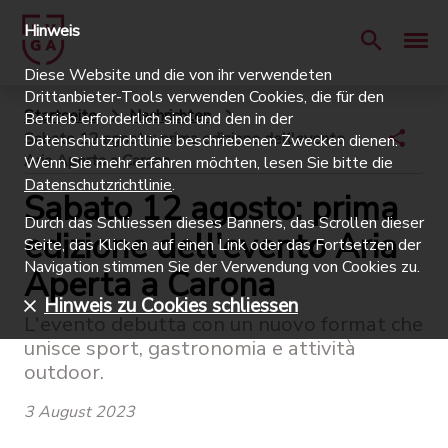
Hinweis
Diese Website und die von ihr verwendeten
Drittanbieter-Tools verwenden Cookies, die für den
Startseite
Nachrichten
Betrieb erforderlich sind und den in der
Sabato 12 agosto: prima edizione dell'evento
Datenschutzrichtlinie beschriebenen Zwecken dienen.
Aria Aperta a Carona
Wenn Sie mehr erfahren möchten, lesen Sie bitte die
Datenschutzrichtlinie
.
Sabato 12 agosto: prima
Durch das Schliessen dieses Banners, das Scrollen dieser
edizione dell'evento Aria
Seite, das Klicken auf einen Link oder das Fortsetzen der
Navigation stimmen Sie der Verwendung von Cookies zu.
Aperta a Carona
Hinweis zu Cookies schliessen
L'evento debutta con un nuovo format che
unisce sport, gastronomia e attività
outdoor.
3 August 2023