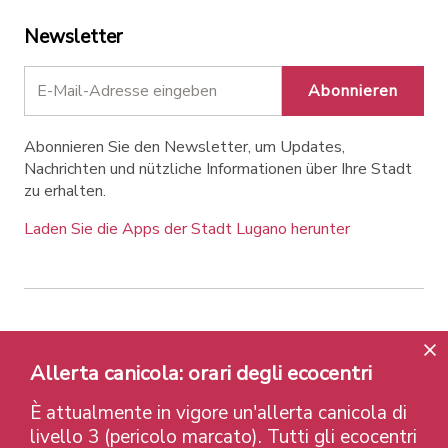
Newsletter
Abonnieren
Abonnieren Sie den Newsletter, um Updates,
Nachrichten und nützliche Informationen über Ihre Stadt
zu erhalten.
Laden Sie die Apps der Stadt Lugano herunter
Contatti
Links
Rechtlicher Hinweis
Datenschutzrichtlinie
Labels und Auszeichnungen
Allerta canicola: orari degli ecocentri
Credits
È attualmente in vigore un'allerta canicola di
© 2026 Città di Lugano
livello 3 (pericolo marcato). Tutti gli ecocentri