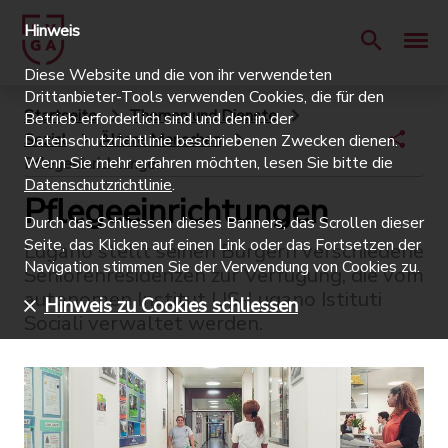
Hinweis
Diese Website und die von ihr verwendeten
Drittanbieter-Tools verwenden Cookies, die für den
Startseite
Themen und Dienste
Betrieb erforderlich sind und den in der
Sozial
Ältere Menschen
Datenschutzrichtlinie beschriebenen Zwecken dienen.
Wenn Sie mehr erfahren möchten, lesen Sie bitte die
Pflegeeinrichtungen
Datenschutzrichtlinie
.
Pflegeeinrichtungen
Durch das Schliessen dieses Banners, das Scrollen dieser
Seite, das Klicken auf einen Link oder das Fortsetzen der
Lugano stellt seinen Bürgern verschiedene
Navigation stimmen Sie der Verwendung von Cookies zu.
Seniorenresidenzen zur Verfügung, die vom
autonomen Institut LIS-Lugano Istituti
Hinweis zu Cookies schliessen
Sociali verwaltet werden.