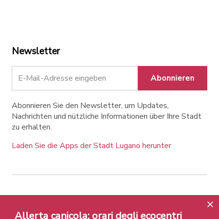
Newsletter
Abonnieren
Abonnieren Sie den Newsletter, um Updates,
Nachrichten und nützliche Informationen über Ihre Stadt
zu erhalten.
Laden Sie die Apps der Stadt Lugano herunter
Contatti
Links
Rechtlicher Hinweis
Allerta canicola: orari degli ecocentri
Datenschutzrichtlinie
Labels und Auszeichnungen