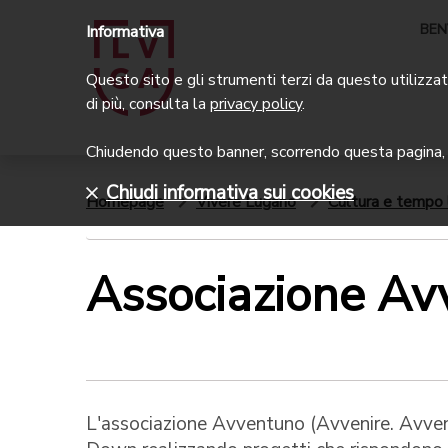
BEN
Informativa
Questo sito e gli strumenti terzi da questo utilizzati
di più, consulta la
privacy policy
.
Chiudendo questo banner, scorrendo questa pagina, c
Chiudi informativa sui cookies
Homepage
Vivere Lugano
Cultura e tempo 
Associazione Av
L'associazione Avventuno (Avvenire. Avvent