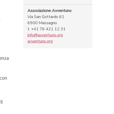
Associazione Avventuno
Via San Gottardo 61
,
6900 Massagno
t. +41 76 421 12 31
info@avventuno.org
avventuno.org
tenza
 con
 Il