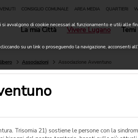
VENUTI
CONSIGLIO COMUNALE
AREA MEDIA
QUARTIERI
W
 si avvalgono di cookie necessari al funzionamento e utili alle fin
La mia Città
Vivere Lugano
Temi 
liccando su un link o proseguendo la navigazione, acconsenti all’
libero
Associazioni
Associazione Avventuno
ventuno
ura. Trisomia 21) sostiene le persone con la sindrom