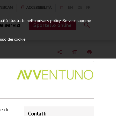
EBCAM
ACCESSIBILITÀ
IT
EN
DE
FR
alità illustrate nella privacy policy. Se vuoi saperne
e servizi
Sportello online
uso dei cookie.
e di
Contatti