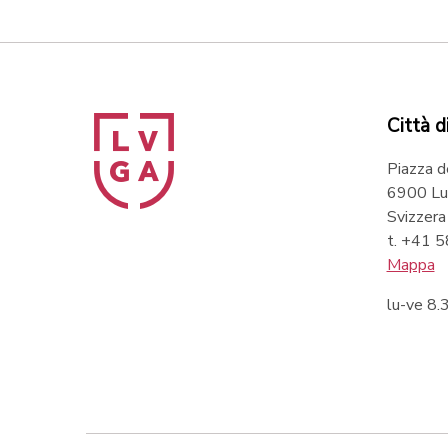
Città d
Piazza d
6900 Lu
Svizzera
t. +41 
Mappa
lu-ve 8