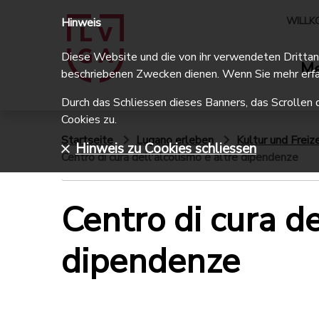
WILLK
Hinweis
Diese Website und die von ihr verwendeten Drittanbi
Me
beschriebenen Zwecken dienen. Wenn Sie mehr erfa
Durch das Schliessen dieses Banners, das Scrollen 
Cookies zu.
Startseite
Lugano erleben
Kultur und Freize
Hinweis zu Cookies schliessen
Centro di cura dell'alcolismo e altre dipendenze
Centro di cura de
dipendenze