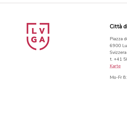
Città d
Piazza d
6900 Lu
Svizzera
t. +41 
Karte
Mo-Fr 8