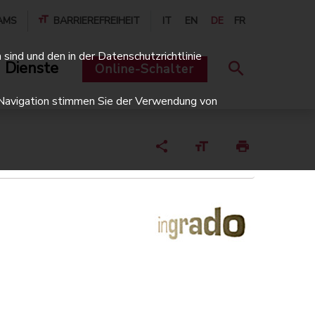
AMS
BARRIEREFREIHEIT
IT
EN
DE
FR
sind und den in der Datenschutzrichtlinie
 Dienste
Online-Schalter
er Navigation stimmen Sie der Verwendung von