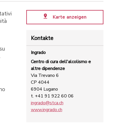
tativi
Karte anzeigen
ità
Kontakte
 su
Ingrado
.
Centro di cura dell'alcolismo e
altre dipendenze
Via Trevano 6
CP 4044
nno
6904 Lugano
t. +41 91 922 60 06
ingrado@stca.ch
www.ingrado.ch