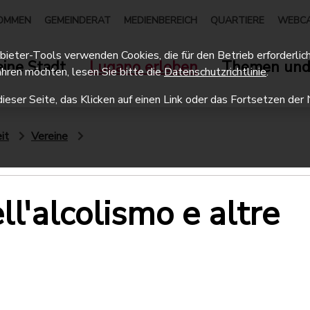
OMMEN
GEMEINDERAT
MEDIENBEREICH
QUARTIERE
WEBC
eter-Tools verwenden Cookies, die für den Betrieb erforderlich 
ine Stadt
Lugano erleben
Themen und
hren möchten, lesen Sie bitte die
Datenschutzrichtlinie
.
dieser Seite, das Klicken auf einen Link oder das Fortsetzen d
it
Vereine
ll'alcolismo e altre