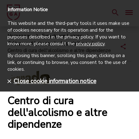
Information Notice
This website and the third-party tools it uses make use
of cookies necessary for its operation and for the
Homepage
Experience Lugano
purposes described in the privacy policy. If you want to
Culture and Leisure
Associations
know more, please consult the
privacy policy
.
Centro di cura dell'alcolismo e altre dipendenze
By closing this banner, scrolling this page, clicking on a
link, or continuing to browse, you consent to the use of
cookies.
Close cookie information notice
Centro di cura
dell'alcolismo e altre
dipendenze