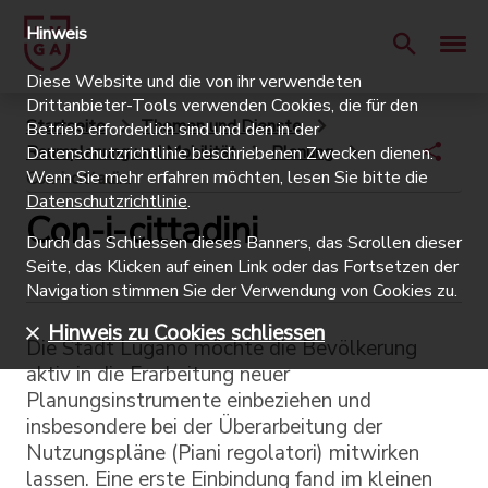
Hinweis
Diese Website und die von ihr verwendeten
Drittanbieter-Tools verwenden Cookies, die für den
Startseite
Themen und Dienste
Betrieb erforderlich sind und den in der
Raumplanung und Mobilität
Planung
Datenschutzrichtlinie beschriebenen Zwecken dienen.
Wenn Sie mehr erfahren möchten, lesen Sie bitte die
Con-i-cittadini
Datenschutzrichtlinie
.
Con-i-cittadini
Durch das Schliessen dieses Banners, das Scrollen dieser
Seite, das Klicken auf einen Link oder das Fortsetzen der
Navigation stimmen Sie der Verwendung von Cookies zu.
Hinweis zu Cookies schliessen
Die Stadt Lugano möchte die Bevölkerung
aktiv in die Erarbeitung neuer
Planungsinstrumente einbeziehen und
insbesondere bei der Überarbeitung der
Nutzungspläne (Piani regolatori) mitwirken
lassen. Eine erste Einbindung fand im kleinen