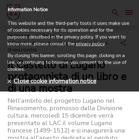
Information Notice
This website and the third-party tools it uses make use
of cookies necessary for its operation and for the
Homepage
News
purposes described in the privacy policy. If you want to
Il Castello di Lugano protagonista di un libro e
know more, please consult the
privacy policy
.
di una mostra
By closing this banner, scrolling this page, clicking on a
Il Castello di Lugano
link, or continuing to browse, you consent to the use of
cookies.
protagonista di un libro e
Close cookie information notice
di una mostra
Nell'ambito del progetto Lugano nel
Rinascimento, promosso dalla Divisione
cultura, mercoledì 15 dicembre verrà
presentato al LAC il volume Lugano
francese (1499-1512) e si inaugurerà una
mostra all'aperto dedicata al perduto