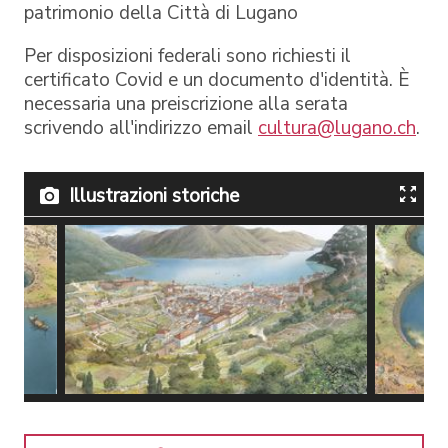
patrimonio della Città di Lugano
Per disposizioni federali sono richiesti il
certificato Covid e un documento d'identità. È
necessaria una preiscrizione alla serata
scrivendo all'indirizzo email
cultura@lugano.ch
.
Illustrazioni storiche
Il borgo di Lugano attorno al
L'assedi
1515
visto d