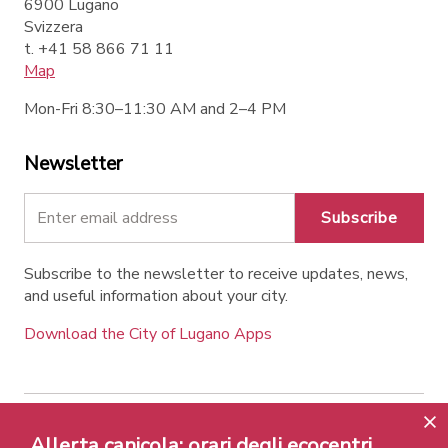
6900 Lugano
Svizzera
t. +41 58 866 71 11
Map
Mon-Fri 8:30–11:30 AM and 2–4 PM
Newsletter
Subscribe
Subscribe to the newsletter to receive updates, news,
and useful information about your city.
Download the City of Lugano Apps
Allerta canicola: orari degli ecocentri
Contatti
Links
Legal Notice
Privacy Policy