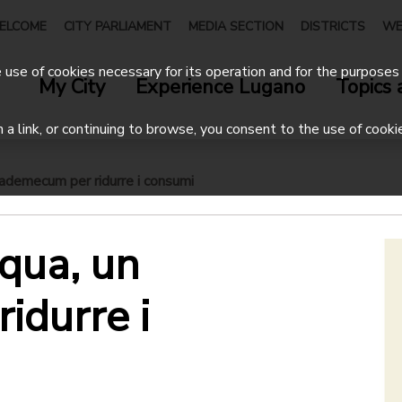
ELCOME
CITY PARLIAMENT
MEDIA SECTION
DISTRICTS
WE
use of cookies necessary for its operation and for the purposes 
My City
Experience Lugano
Topics 
on a link, or continuing to browse, you consent to the use of cooki
vademecum per ridurre i consumi
cqua, un
idurre i