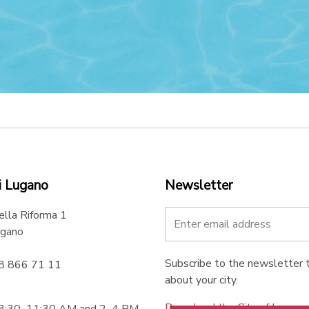
i Lugano
Newsletter
ella Riforma 1
gano
Subscribe to the newsletter t
58 866 71 11
about your city.
Download the City of Lugan
 8:30–11:30 AM and 2–4 PM