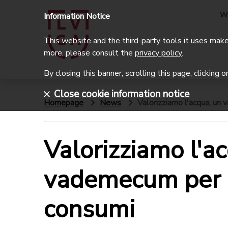
W
Information Notice
This website and the third-party tools it uses make 
more, please consult the
privacy policy
.
By closing this banner, scrolling this page, clicking 
Close cookie information notice
Homepage
News
Valorizziamo l'acqua, un 
Valorizziamo l'a
vademecum per r
consumi