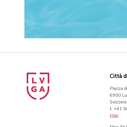
Città d
Piazza d
6900 Lu
Svizzera
t. +41 
Map
Mon-Fri