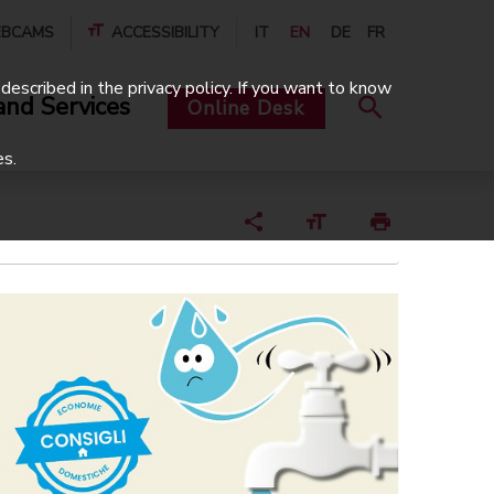
BCAMS
ACCESSIBILITY
IT
EN
DE
FR
described in the privacy policy. If you want to know
and Services
Online Desk
es.