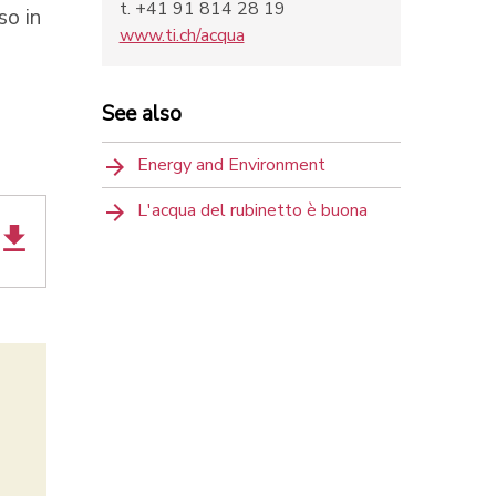
t. +41 91 814 28 19
so in
www.ti.ch/acqua
See also
Energy and Environment
L'acqua del rubinetto è buona