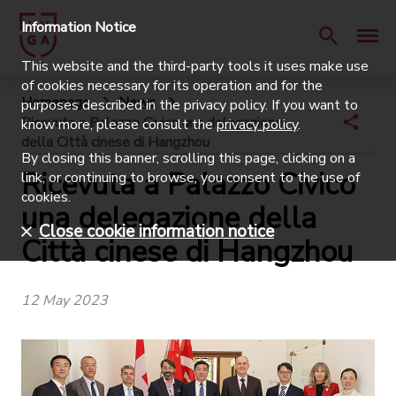
Information Notice
This website and the third-party tools it uses make use
of cookies necessary for its operation and for the
Homepage
News
purposes described in the privacy policy. If you want to
Ricevuta a Palazzo Civico una delegazione
know more, please consult the
privacy policy
.
della Città cinese di Hangzhou
By closing this banner, scrolling this page, clicking on a
Ricevuta a Palazzo Civico
link, or continuing to browse, you consent to the use of
cookies.
una delegazione della
Close cookie information notice
Città cinese di Hangzhou
12 May 2023