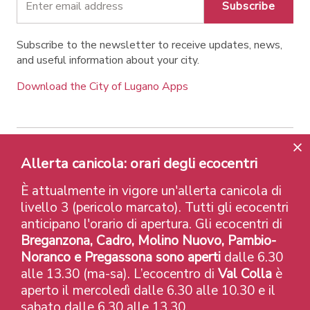
Subscribe
Subscribe to the newsletter to receive updates, news,
and useful information about your city.
Download the City of Lugano Apps
Contatti
Links
Legal Notice
Privacy Policy
Allerta canicola: orari degli ecocentri
Labels and Recognitions
Credits
È attualmente in vigore un'allerta canicola di
© 2026 Città di Lugano
livello 3 (pericolo marcato). Tutti gli ecocentri
anticipano l'orario di apertura. Gli ecocentri di
Breganzona, Cadro, Molino Nuovo, Pambio-
Noranco e Pregassona sono aperti
dalle 6.30
alle 13.30 (ma-sa). L’ecocentro di
Val Colla
è
aperto il mercoledì dalle 6.30 alle 10.30 e il
sabato dalle 6.30 alle 13.30.