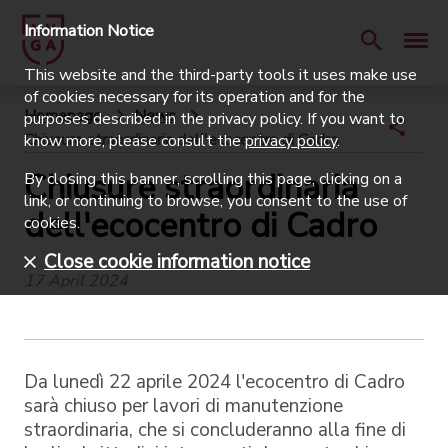
Information Notice
This website and the third-party tools it uses make use
of cookies necessary for its operation and for the
Homepage
News
purposes described in the privacy policy. If you want to
Chiusure straordinaria dell'ecocentro di Cadro
know more, please consult the
privacy policy
.
Chiusure straordinaria
By closing this banner, scrolling this page, clicking on a
link, or continuing to browse, you consent to the use of
dell'ecocentro di Cadro
cookies.
Close cookie information notice
17 April 2024
Da lunedì 22 aprile 2024 l'ecocentro di Cadro
sarà chiuso per lavori di manutenzione
straordinaria, che si concluderanno alla fine di