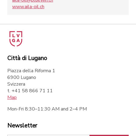
aila-oil@bluewin.ch
www.aila-oil.ch
Città di Lugano
Piazza della Riforma 1
6900 Lugano
Svizzera
t. +41 58 866 71 11
Map
Mon-Fri 8:30–11:30 AM and 2–4 PM
Newsletter