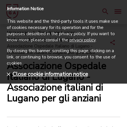
Information Notice
This website and the third-party tools it uses make use
of cookies necessary for its operation and for the
Homepage
Experience Lugano
purposes described in the privacy policy. If you want to
Culture and Leisure
Associations
know more, please consult the
privacy policy
.
Associazione Ospedale Italiano di Lugano -
By closing this banner, scrolling this page, clicking on a
Associazione italiani di Lugano per gli anziani
link, or continuing to browse, you consent to the use of
Associazione Ospedale
cookies.
Italiano di Lugano -
Close cookie information notice
Associazione italiani di
Lugano per gli anziani