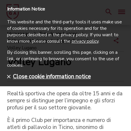
Information Notice
This website and the third-party tools it uses make use
of cookies necessary for its operation and for the
Homepage
Experience Lugano
purposes described in the privacy policy. If you want to
Culture and Leisure
Associations
know more, please consult the
privacy policy
.
Volley Lugano
By closing this banner, scrolling this page, clicking on a
Volley Lugano
link, or continuing to browse, you consent to the use of
cookies.
Close cookie information notice
Realtà sportiva che opera da oltre 15 anni e da
sempre si distingue per l’impegno e gli sforzi
profusi per il suo settore giovanile.
È il primo Club per importanza e numero di
atleti di pallavolo in Ticino, sinonimo di