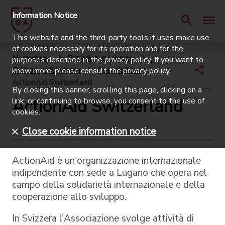
Information Notice
This website and the third-party tools it uses make use
of cookies necessary for its operation and for the
Homepage
Experience Lugano
purposes described in the privacy policy. If you want to
Culture and Leisure
Associations
know more, please consult the
privacy policy
.
ActionAid Switzerland
By closing this banner, scrolling this page, clicking on a
ActionAid Switzerland
link, or continuing to browse, you consent to the use of
cookies.
Close cookie information notice
ActionAid è un'organizzazione internazionale
indipendente con sede a Lugano che opera nel
campo della solidarietà internazionale e della
cooperazione allo sviluppo.
In Svizzera l'Associazione svolge attività di