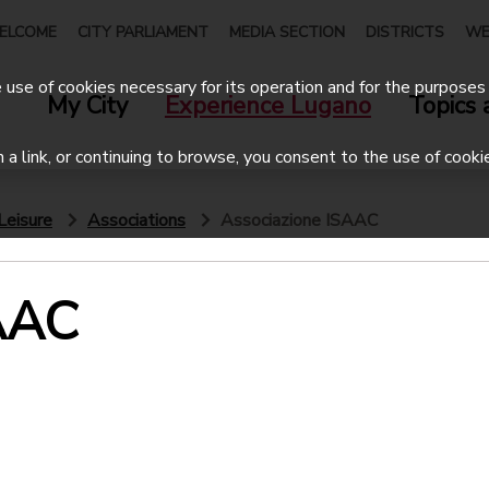
ELCOME
CITY PARLIAMENT
MEDIA SECTION
DISTRICTS
WE
use of cookies necessary for its operation and for the purposes 
My City
Experience Lugano
Topics 
on a link, or continuing to browse, you consent to the use of cooki
Leisure
Associations
Associazione ISAAC
AAC