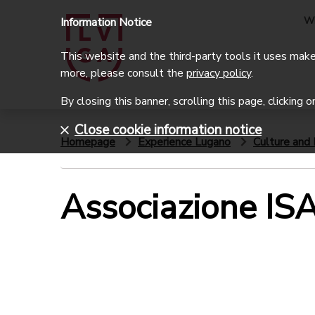
W
Information Notice
This website and the third-party tools it uses make 
more, please consult the
privacy policy
.
By closing this banner, scrolling this page, clicking 
Close cookie information notice
Homepage
Experience Lugano
Culture and 
Associazione IS