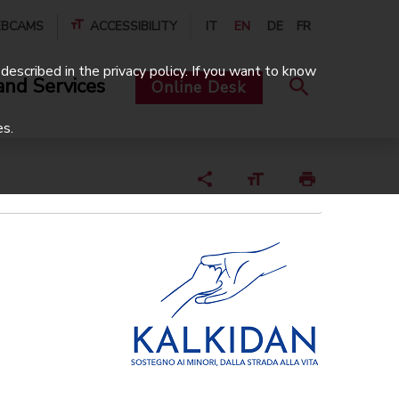
BCAMS
ACCESSIBILITY
IT
EN
DE
FR
described in the privacy policy. If you want to know
and Services
Online Desk
es.