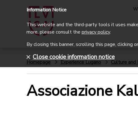
W
Information Notice
This website and the third-party tools it uses make 
more, please consult the
privacy policy
.
By closing this banner, scrolling this page, clicking 
Close cookie information notice
Homepage
Experience Lugano
Culture and 
Associazione Ka