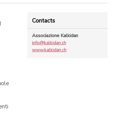
Contacts
I
Associazione Kalkidan
info@kalkidan.ch
www.kalkidan.ch
uole
enti