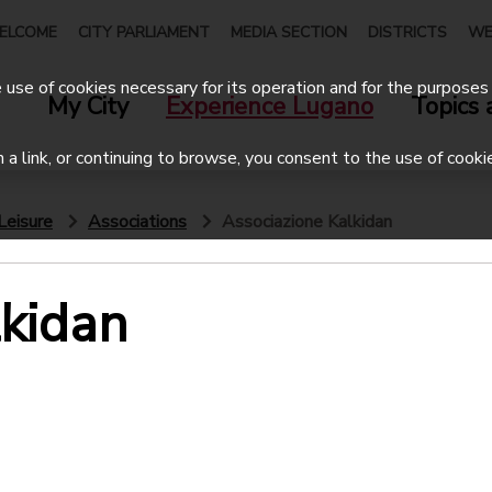
ELCOME
CITY PARLIAMENT
MEDIA SECTION
DISTRICTS
WE
use of cookies necessary for its operation and for the purposes 
My City
Experience Lugano
Topics 
on a link, or continuing to browse, you consent to the use of cooki
Leisure
Associations
Associazione Kalkidan
lkidan