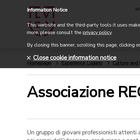
W
Information Notice
This website and the third-party tools it uses make 
more, please consult the
privacy policy
.
By closing this banner, scrolling this page, clicking 
Close cookie information notice
Homepage
Experience Lugano
Culture and 
Associazione RE
Un gruppo di giovani professionisti attenti