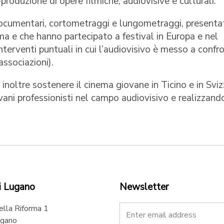
produzione di opere filmiche, audiovisive e culturali.
cumentari, cortometraggi e lungometraggi, presentat
ema e che hanno partecipato a festival in Europa e nel
terventi puntuali in cui l’audiovisivo è messo a confr
associazioni).
 inoltre sostenere il cinema giovane in Ticino e in Sviz
vani professionisti nel campo audiovisivo e realizzand
i Lugano
Newsletter
ella Riforma 1
gano