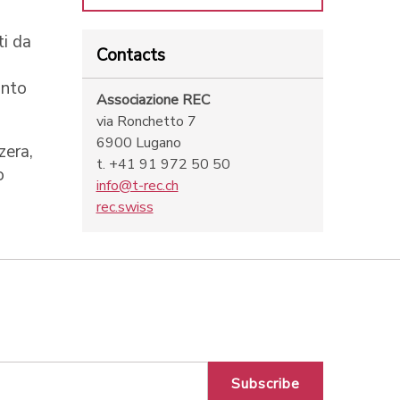
i da
Contacts
onto
Associazione REC
via Ronchetto 7
6900 Lugano
zera,
t. +41 91 972 50 50
o
info@t-rec.ch
rec.swiss
Subscribe