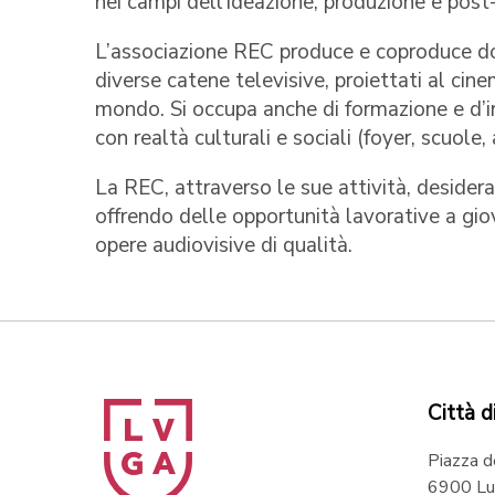
nei campi dell’ideazione, produzione e post-
L’associazione REC produce e coproduce do
diverse catene televisive, proiettati al cin
mondo. Si occupa anche di formazione e d’in
con realtà culturali e sociali (foyer, scuole, 
La REC, attraverso le sue attività, desidera
offrendo delle opportunità lavorative a gio
opere audiovisive di qualità.
Città d
Piazza d
6900 Lu