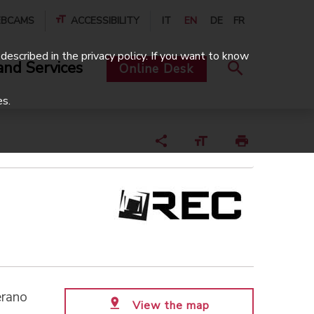
BCAMS
ACCESSIBILITY
IT
EN
DE
FR
described in the privacy policy. If you want to know
and Services
Online Desk
es.
erano
View the map