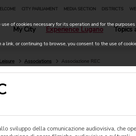
ELCOME
CITY PARLIAMENT
MEDIA SECTION
DISTRICTS
WE
use of cookies necessary for its operation and for the purposes 
My City
Experience Lugano
Topics 
on a link, or continuing to browse, you consent to the use of cooki
Leisure
Associations
Associazione REC
C
 allo sviluppo della comunicazione audiovisiva, che op