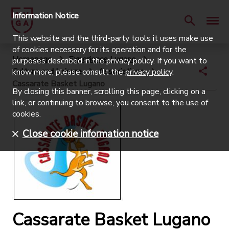
Information Notice
This website and the third-party tools it uses make use
of cookies necessary for its operation and for the
Homepage
Experience Lugano
purposes described in the privacy policy. If you want to
Culture and Leisure
Associations
know more, please consult the
privacy policy
.
Cassarate Basket Lugano
By closing this banner, scrolling this page, clicking on a
link, or continuing to browse, you consent to the use of
cookies.
Close cookie information notice
Cassarate Basket Lugano