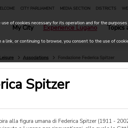
ELCOME
CITY PARLIAMENT
MEDIA SECTION
DISTRICTS
WE
use of cookies necessary for its operation and for the purposes 
My City
Experience Lugano
Topics 
on a link, or continuing to browse, you consent to the use of cooki
Leisure
Associations
Fondazione Federica Spitzer
ica Spitzer
pira alla figura umana di Federica Spitzer (1911 - 2002