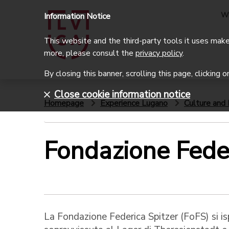
W
Information Notice
This website and the third-party tools it uses make 
more, please consult the
privacy policy
.
By closing this banner, scrolling this page, clicking 
Close cookie information notice
Homepage
Experience Lugano
Culture and 
Fondazione Feder
La Fondazione Federica Spitzer (FoFS) si is