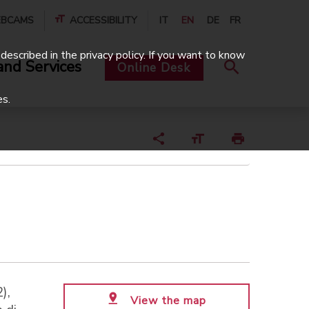
BCAMS
ACCESSIBILITY
IT
EN
DE
FR
described in the privacy policy. If you want to know
and Services
Online Desk
es.
),
View the map