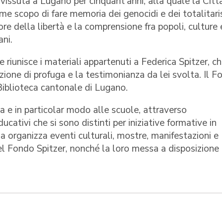
vissuta a Lugano per cinquant’anni, alla quale la Città
e scopo di fare memoria dei genocidi e dei totalitari
re della libertà e la comprensione fra popoli, culture 
ani.
riunisce i materiali appartenuti a Federica Spitzer, c
ione di profuga e la testimonianza da lei svolta. Il F
 Biblioteca cantonale di Lugano.
ca e in particolar modo alle scuole, attraverso
ducativi che si sono distinti per iniziative formative in
a organizza eventi culturali, mostre, manifestazioni e
 Fondo Spitzer, nonché la loro messa a disposizione 